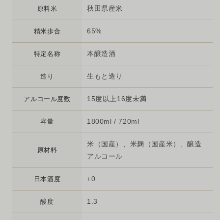
秋田県産米
原料米
65%
精米歩合
本醸造酒
特定名称
生もと造り
造り
15度以上16度未満
アルコール度数
1800ml / 720ml
容量
米（国産）、米麹（国産米）、醸造
原材料
アルコール
±0
日本酒度
1.3
酸度