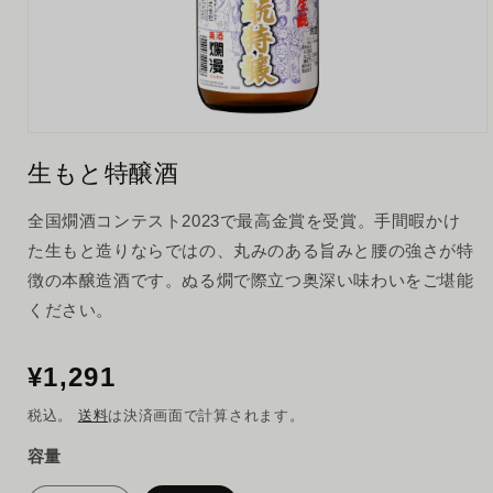
メ
デ
生もと特醸酒
ィ
ア
(1)
全国燗酒コンテスト2023で最高金賞を受賞。手間暇かけ
を
た生もと造りならではの、丸みのある旨みと腰の強さが特
開
く
徴の本醸造酒です。ぬる燗で際立つ奥深い味わいをご堪能
ください。
通
¥1,291
常
税込。
送料
は決済画面で計算されます。
価
格
容量