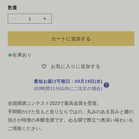
数量
数
その他
量
数
数
量
量
を
を
カートに追加する
減
増
ら
や
在庫あり
す
す
お気に入りに追加する
最短お届け可能日
:
08月19日(水)
(00時間11分以内にご注文の場合)
全国燗酒コンテスト2023で最高金賞を受賞。
手間暇かけた生もと造りならではの、丸みのある旨みと腰の
強さが特徴の本醸造酒です。ぬる燗で際立つ奥深い味わいを
ご堪能ください。