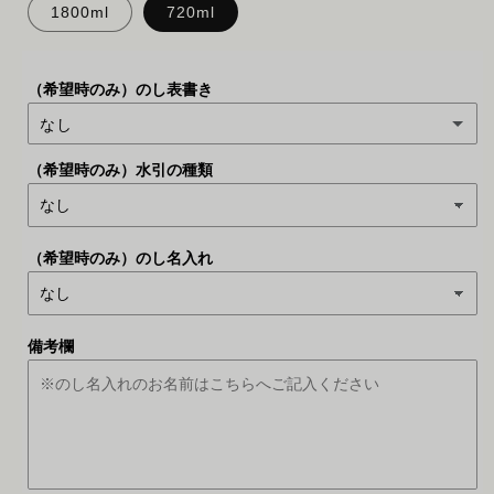
1800ml
720ml
（希望時のみ）のし表書き
なし
（希望時のみ）水引の種類
お中元
お歳暮
（希望時のみ）のし名入れ
粗品
御礼
備考欄
御祝
お年賀
無地