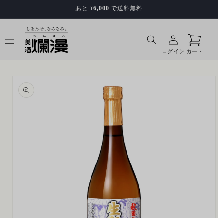
コンテ
あと
¥6,000
で送料無料
ンツに
進む
ロ
カ
グ
ー
イ
ト
ログイン
カート
ン
商品情
報を見
る