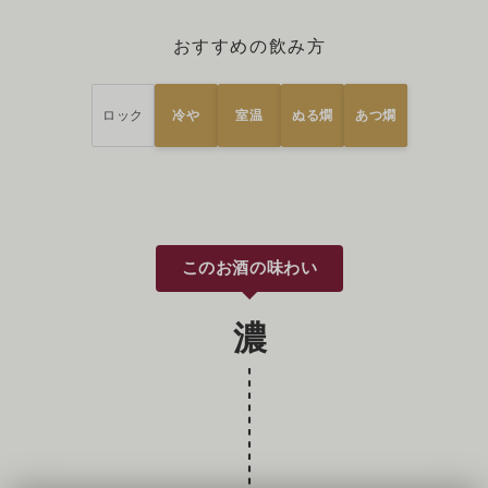
おすすめの飲み方
ロック
冷や
室温
ぬる燗
あつ燗
このお酒の味わい
濃